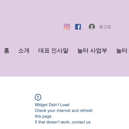
로그인
홈
소개
대표 인사말
놀터 사업부
놀터 F
Widget Didn’t Load
Check your internet and refresh
this page.
If that doesn’t work, contact us.