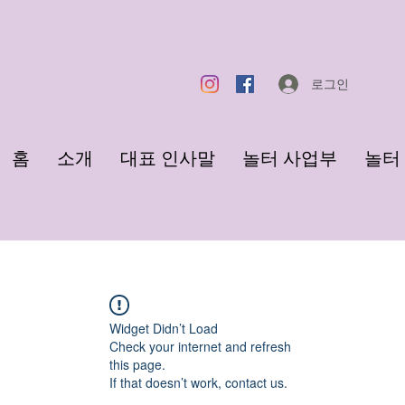
로그인
홈
소개
대표 인사말
놀터 사업부
놀터 F
Widget Didn’t Load
Check your internet and refresh
this page.
If that doesn’t work, contact us.