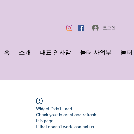
로그인
홈
소개
대표 인사말
놀터 사업부
놀터 F
Widget Didn’t Load
Check your internet and refresh
this page.
If that doesn’t work, contact us.