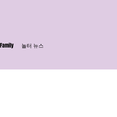
amily
놀터 뉴스