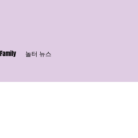
amily
놀터 뉴스