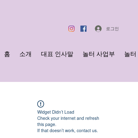
로그인
홈
소개
대표 인사말
놀터 사업부
놀터 F
Widget Didn’t Load
Check your internet and refresh
this page.
If that doesn’t work, contact us.