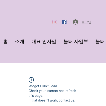
로그인
홈
소개
대표 인사말
놀터 사업부
놀터 F
Widget Didn’t Load
Check your internet and refresh
this page.
If that doesn’t work, contact us.