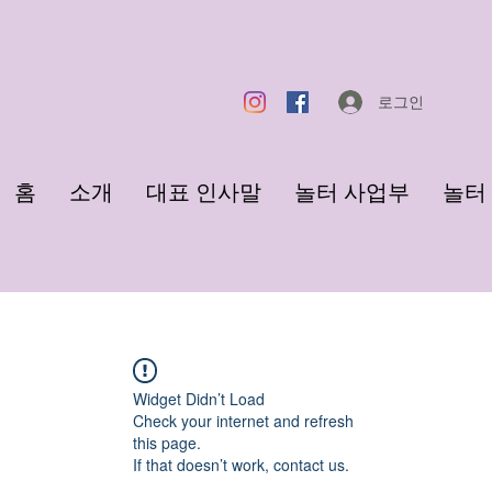
로그인
홈
소개
대표 인사말
놀터 사업부
놀터 F
Widget Didn’t Load
Check your internet and refresh
this page.
If that doesn’t work, contact us.