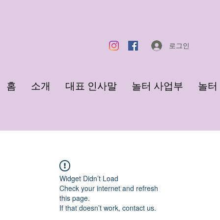
로그인
홈
소개
대표 인사말
놀터 사업부
놀터 F
Widget Didn’t Load
Check your internet and refresh
this page.
If that doesn’t work, contact us.